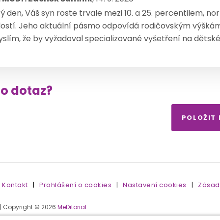
ý den, Váš syn roste trvale mezi 10. a 25. percentilem, n
lostí. Jeho aktuální pásmo odpovídá rodičovským výškám,
slím, že by vyžadoval specializované vyšetření na dětské 
to dotaz?
POLOŽIT
Kontakt
|
Prohlášení o cookies
|
Nastavení cookies
|
Zásad
 | Copyright © 2026
MeDitorial