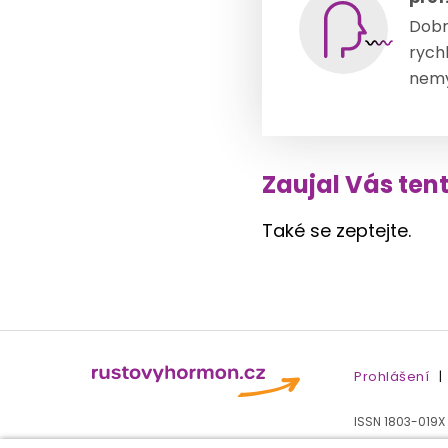
Dobr
rych
nemy
Zaujal Vás ten
Také se zeptejte.
Prohlášení
|
ISSN 1803-019X