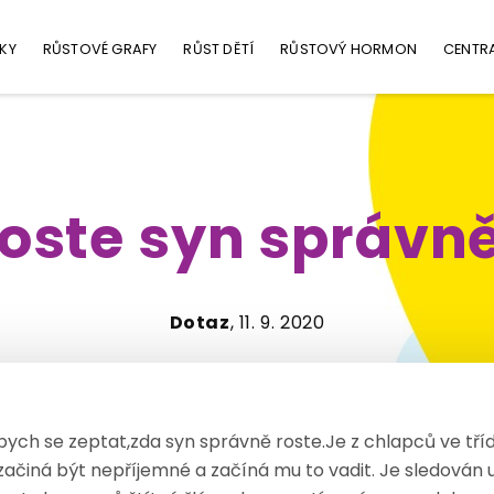
KY
RŮSTOVÉ GRAFY
RŮST DĚTÍ
RŮSTOVÝ HORMON
CENTR
oste syn správn
Dotaz
, 11. 9. 2020
bych se zeptat,zda syn správně roste.Je z chlapců ve tří
začiná být nepříjemné a začíná mu to vadit. Je sledován 