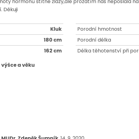
oty hormonů štítné žlázy,ale prozatím nás neposlala na 
. Děkuji
Kluk
Porodní hmotnost
180 cm
Porodní délka
162 cm
Délka těhotenství při po
 výšce a věku
. MUDr. Zdeněk Šumník
, 14. 9. 2020