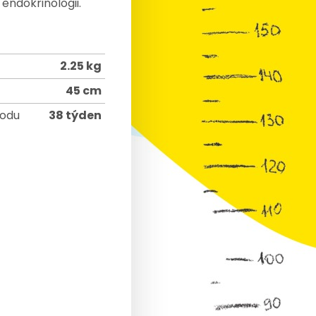
endokrinologii.
2.25 kg
45 cm
rodu
38 týden