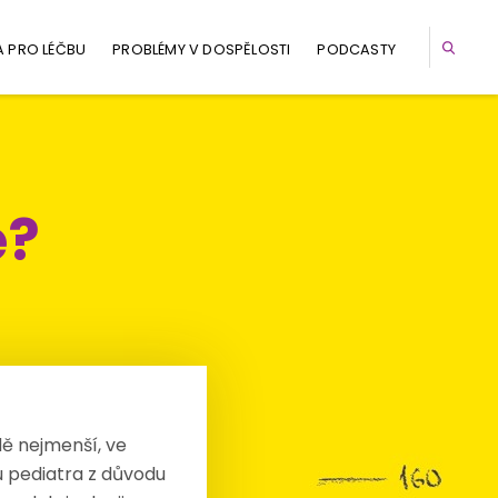
A PRO LÉČBU
PROBLÉMY V DOSPĚLOSTI
PODCASTY
ě?
dě nejmenší, ve
u pediatra z důvodu