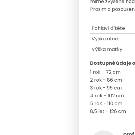
mirně zvýšené hodn
Prosim o posouzení
Pohlaví dítěte
Výška otce
Výška matky
Dostupné údaje o
1 rok - 72 cm
2 rok - 86 cm
3 rok - 95 cm
4 rok - 102 cm
5 rok - 110 cm
8,5 let - 126 cm
prof