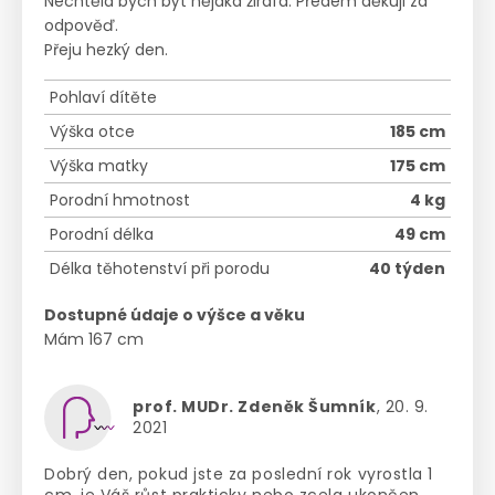
Nechtěla bych být nějaká žirafa. Předem děkuji za
odpověď.
Přeju hezký den.
Pohlaví dítěte
Výška otce
185 cm
Výška matky
175 cm
Porodní hmotnost
4 kg
Porodní délka
49 cm
Délka těhotenství při porodu
40 týden
Dostupné údaje o výšce a věku
Mám 167 cm
prof. MUDr. Zdeněk Šumník
, 20. 9.
2021
Dobrý den, pokud jste za poslední rok vyrostla 1