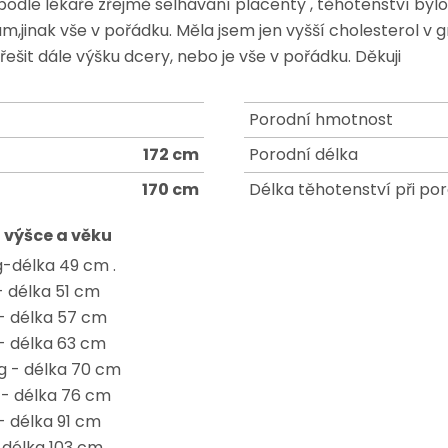
podle lékaře zřejmě selhávání placenty , těhotenství bylo
jinak vše v pořádku. Měla jsem jen vyšší cholesterol v gr
řešit dále výšku dcery, nebo je vše v pořádku. Děkuji
Porodní hmotnost
172 cm
Porodní délka
170 cm
Délka těhotenství při po
 výšce a věku
g-délka 49 cm .
- délka 51 cm
 - délka 57 cm
 - délka 63 cm
kg - délka 70 cm
g - délka 76 cm
 - délka 91 cm
- délka 103 cm