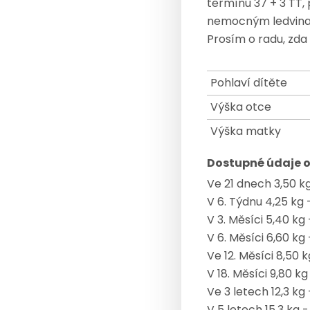
termínu 37 + 3 TT, 
nemocným ledvinam,
Prosím o radu, zda 
Pohlaví dítěte
Výška otce
Výška matky
Dostupné údaje o
Ve 21 dnech 3,50 k
V 6. Týdnu 4,25 kg 
V 3. Měsíci 5,40 kg
V 6. Měsíci 6,60 kg
Ve 12. Měsíci 8,50 
V 18. Měsíci 9,80 k
Ve 3 letech 12,3 kg
V 5 letech 15,3 kg 