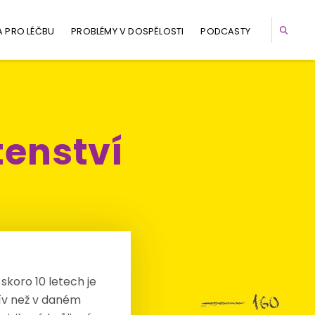
A PRO LÉČBU
PROBLÉMY V DOSPĚLOSTI
PODCASTY
tenství
koro 10 letech je
řív než v daném