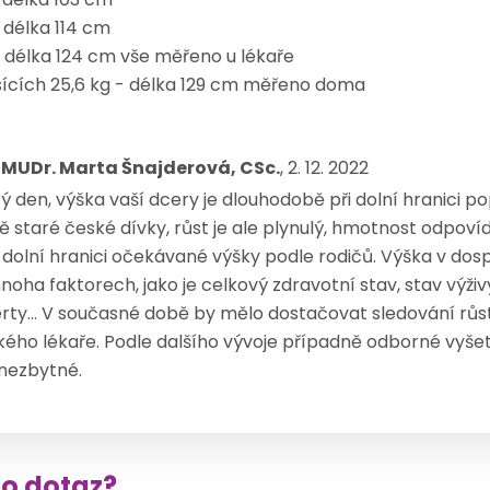
- délka 114 cm
 - délka 124 cm vše měřeno u lékaře
ěsících 25,6 kg - délka 129 cm měřeno doma
 MUDr. Marta Šnajderová, CSc.
, 2. 12. 2022
ý den, výška vaší dcery je dlouhodobě při dolní hranici 
ě staré české dívky, růst je ale plynulý, hmotnost odpovíd
i dolní hranici očekávané výšky podle rodičů. Výška v dos
noha faktorech, jako je celkový zdravotní stav, stav výži
rty… V současné době by mělo dostačovat sledování růst
ého lékaře. Podle dalšího vývoje případně odborné vyšetře
 nezbytné.
to dotaz?