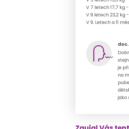
V 7 letech 17,7 kg 
V 9 letech 23,2 kg
V 9. Letech a 11 m
doc.
Dobr
stejn
je př
na m
pube
dětsk
jako
Zaujal Vás ten