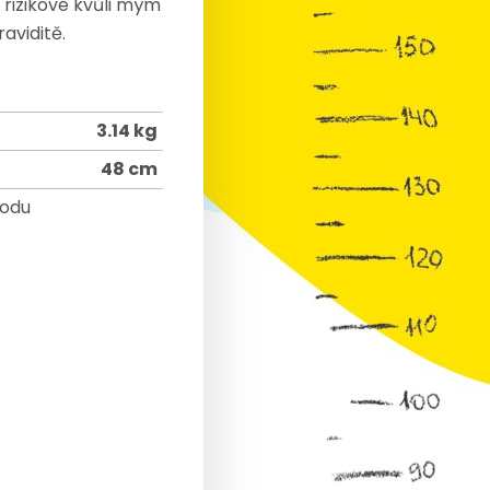
 rizikové kvůli mým
aviditě.
3.14 kg
48 cm
rodu