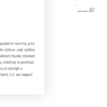
populační normy pro
á výšce. Její výška
pělosti bude záviset
vy, nástup a postup
u a vývoje u
ní, t.č. se nejeví