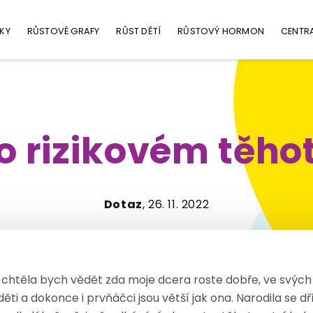
KY
RŮSTOVÉ GRAFY
RŮST DĚTÍ
RŮSTOVÝ HORMON
CENTR
o rizikovém těho
Dotaz
, 26. 11. 2022
chtěla bych vědět zda moje dcera roste dobře, ve svých s
ěti a dokonce i prvňáčci jsou větší jak ona. Narodila se d