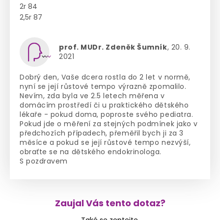
2r 84
2,5r 87
prof. MUDr. Zdeněk Šumník
, 20. 9.
2021
Dobrý den, Vaše dcera rostla do 2 let v normě,
nyní se její růstové tempo výrazně zpomalilo.
Nevím, zda byla ve 2.5 letech měřena v
domácím prostředí či u praktického dětského
lékaře - pokud doma, poproste svého pediatra.
Pokud jde o měření za stejných podmínek jako v
předchozích případech, přeměřil bych ji za 3
měsíce a pokud se její růstové tempo nezvýší,
obraťte se na dětského endokrinologa.
S pozdravem
Zaujal Vás tento dotaz?