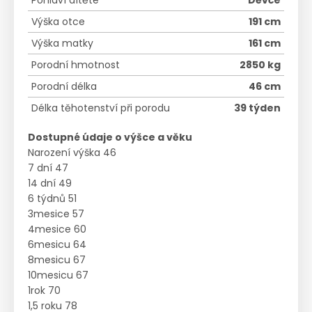
Pohlaví dítěte
Děvče
Výška otce
191 cm
Výška matky
161 cm
Porodní hmotnost
2850 kg
Porodní délka
46 cm
Délka těhotenství při porodu
39 týden
Dostupné údaje o výšce a věku
Narození výška 46
7 dní 47
14 dní 49
6 týdnů 51
3mesice 57
4mesice 60
6mesicu 64
8mesicu 67
10mesicu 67
1rok 70
1,5 roku 78