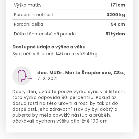
Výška matky
171 cm
Porodní hmotnost
3200 kg
Porodní délka
54 cm
Délka těhotenství při porodu
51 týden
Dostupné údaje o výšce a věku
Syn měří v 9 letech 146 cm a váží 49kg...
doc. MUDr. Marta Šnajderová, CSc.
,
7. 2. 2021
Dobrý den, uvádíte pouze výšku syna v 9 letech,
tato výška odpovídá 90. percentilu. Pokud až
dosud rostl na této úrovni a rostl by tak až do
dospělosti, jeho zdravotní stav by byl dobrý a
puberta by měla obvyklý nástup a průběh,
očekávali bychom výšku přibližně 190 cm.