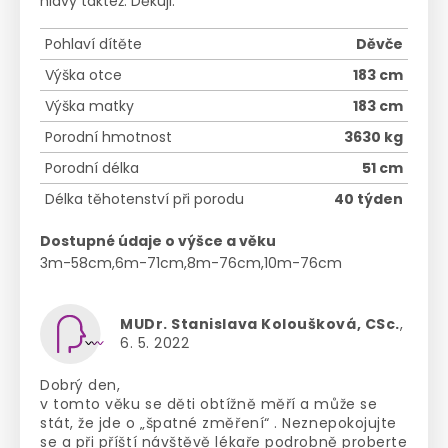
hlavy taktéž. Děkuji.
Pohlaví dítěte
Děvče
Výška otce
183 cm
Výška matky
183 cm
Porodní hmotnost
3630 kg
Porodní délka
51 cm
Délka těhotenství při porodu
40 týden
Dostupné údaje o výšce a věku
3m-58cm,6m-71cm,8m-76cm,10m-76cm
MUDr. Stanislava Koloušková, CSc.
,
6. 5. 2022
Dobrý den,
v tomto věku se děti obtížně měří a může se
stát, že jde o „špatné změření“ . Neznepokojujte
se a při příští návštěvě lékaře podrobně proberte