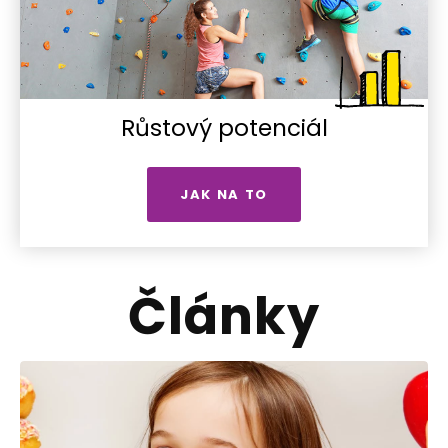
Růstový potenciál
JAK NA TO
Články