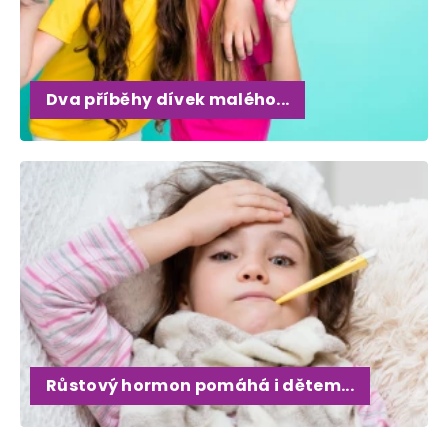
Dva příběhy dívek malého...
Růstový hormon pomáhá i dětem...