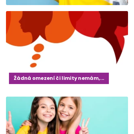
Žádná omezení či limity nemám,...