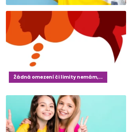
Žádná omezení či limity nemám,...