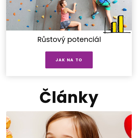
Růstový potenciál
JAK NA TO
Články