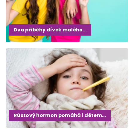
Dva příběhy dívek malého...
Růstový hormon pomáhá i dětem...